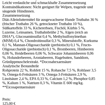
Leicht verdauliche und schmackhafte Zusammensetzung
Kontraindikationen: Nicht geeignet für Welpen, tragende und
säugende Hündinnen.
Zusammensetzung
Diät-Alleinfuttermittel für ausgewachsene Hunde Truthahn 36 %
(frischer Truthahn 26 %, getrockneter Truthahn 10 %),
Süßkartoffeln 33 %, Kichererbsen, Fischöl, Kürbis 5 %,
Luzerne, Leinsamen, Truthahnbrühe 2 %, Algen (reich an
DHA*), Glucosaminsulfat 0,4 %, Methylsulfonylmethan
(MSM) 0,4 %, Chondroitinsulfat 0,3 %, Mineralstoffe, Kurkuma
0,1 %, Mannan-Oligosaccharide (prebiotisch) 0,1 %, Fructo-
Oligosaccharide (prebiotisch) 0,1 %, Brombeeren, Himbeeren
0,06 %, Heidelbeeren 0,06 %, Schwarze Johannisbeeren 0,06
%, Holunderbeeren, Aroniabeeren, Hagebutten, Sanddorn,
Grünlippmuschelextrakt. *Docosahexaensäure
Analytische Bestandteile
Rohprotein 22 %, Rohfett 15 %, Rohasche 7,5 %, Rohfaser 3,5
%, Omega-6-Fettsäuren 3 %, Omega-3-Fettsäuren 2,9 %,
Linolsäure 2,4 %, EPA 0,33 %, Calcium 1,2 %, Phosphor 0,85
%, Kalium 1 %, Natrium 0,3 %, Vitamin E 600 mg/kg.
**Eicosapentaensäure
Preis:
125,00 €