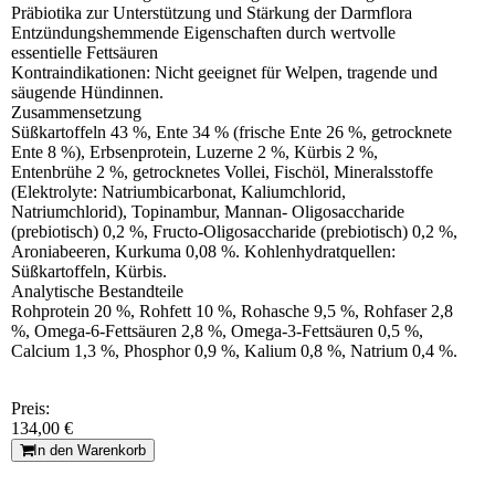
Präbiotika zur Unterstützung und Stärkung der Darmflora
Entzündungshemmende Eigenschaften durch wertvolle
essentielle Fettsäuren
Kontraindikationen: Nicht geeignet für Welpen, tragende und
säugende Hündinnen.
Zusammensetzung
Süßkartoffeln 43 %, Ente 34 % (frische Ente 26 %, getrocknete
Ente 8 %), Erbsenprotein, Luzerne 2 %, Kürbis 2 %,
Entenbrühe 2 %, getrocknetes Vollei, Fischöl, Mineralsstoffe
(Elektrolyte: Natriumbicarbonat, Kaliumchlorid,
Natriumchlorid), Topinambur, Mannan- Oligosaccharide
(prebiotisch) 0,2 %, Fructo-Oligosaccharide (prebiotisch) 0,2 %,
Aroniabeeren, Kurkuma 0,08 %. Kohlenhydratquellen:
Süßkartoffeln, Kürbis.
Analytische Bestandteile
Rohprotein 20 %, Rohfett 10 %, Rohasche 9,5 %, Rohfaser 2,8
%, Omega-6-Fettsäuren 2,8 %, Omega-3-Fettsäuren 0,5 %,
Calcium 1,3 %, Phosphor 0,9 %, Kalium 0,8 %, Natrium 0,4 %.
Preis:
134,00 €
In den Warenkorb