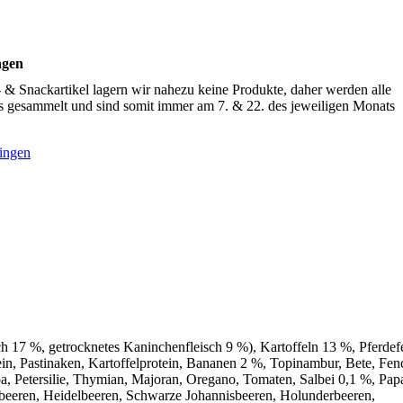
ngen
ckartikel lagern wir nahezu keine Produkte, daher werden alle
ts gesammelt und sind somit immer am 7. & 22. des jeweiligen Monats
ingen
 17 %, getrocknetes Kaninchenfleisch 9 %), Kartoffeln 13 %, Pferdefe
ein, Pastinaken, Kartoffelprotein, Bananen 2 %, Topinambur, Bete, Fen
a, Petersilie, Thymian, Majoran, Oregano, Tomaten, Salbei 0,1 %, Pap
beeren, Heidelbeeren, Schwarze Johannisbeeren, Holunderbeeren,