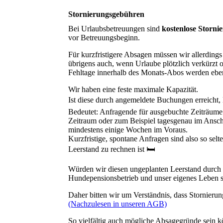
Stornierungsgebühren
Bei Urlaubsbetreuungen sind
kostenlose Storni
vor Betreuungsbeginn.
Für kurzfristigere Absagen müssen wir allerdings 
übrigens auch, wenn Urlaube plötzlich verkürzt 
Fehltage innerhalb des Monats-Abos werden ebenf
Wir haben eine feste maximale Kapazität.
Ist diese durch angemeldete Buchungen erreich
Bedeutet: Anfragende für ausgebuchte Zeiträume 
Zeitraum oder zum Beispiel tagesgenau im Anschl
mindestens einige Wochen im Voraus.
Kurzfristige, spontane Anfragen sind also so selt
Leerstand zu rechnen ist 🛏️
Würden wir diesen ungeplanten Leerstand durch 
Hundepensionsbetrieb und unser eigenes Leben sc
Daher bitten wir um Verständnis, dass Stornieru
(Nachzulesen in unseren AGB)
So vielfältig auch mögliche Absagegründe sein kö