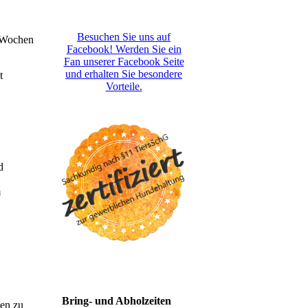
Besuchen Sie uns auf
2 Wochen
Facebook! Werden Sie ein
Fan unserer Facebook Seite
und erhalten Sie besondere
t
Vorteile.
d
m
Bring- und Abholzeiten
sen zu