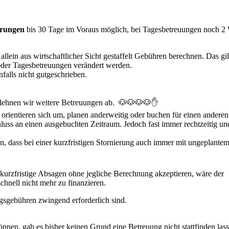
erungen
bis 30 Tage im Voraus möglich, bei Tagesbetreuungen noch 
allein aus wirtschaftlicher Sicht gestaffelt Gebühren berechnen. Das gil
oder Tagesbetreuungen verändert werden.
alls nicht gutgeschrieben.
t, lehnen wir weitere Betreuungen ab. 🐶🐶🐶🐶✋
orientieren sich um, planen anderweitig oder buchen für einen anderen
uss an einen ausgebuchten Zeitraum. Jedoch fast immer rechtzeitig un
en, dass bei einer kurzfristigen Stornierung auch immer mit ungeplante
kurzfristige Absagen ohne jegliche Berechnung akzeptieren, wäre der
hnell nicht mehr zu finanzieren.
ngsgebühren zwingend erforderlich sind.
nnen, gab es bisher keinen Grund eine Betreuung nicht stattfinden las