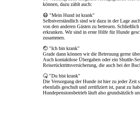
können, dazu zählt auch:
😷 "Mein Hund ist krank"
Selbstverständlich sind wir dazu in der Lage auc
von den anderen Gästen zu betreuen. Schließlich
erkranken. Wir sind in erste Hilfe für Hunde gesc
zusammen.
🤕 "Ich bin krank"
Grade dann können wir die Betreuung gerne übe
Auch kontaktlose Übergaben oder ein Shuttle-Se
Reiserücktrittsversicherung, die auch bei der Bu
🤒 "Du bist krank"
Die Versorgung der Hunde ist hier zu jeder Zeit si
ebenfalls geschult und zertifiziert ist, parat zu h
Hundepensionsbetrieb läuft also grundsätzlich un